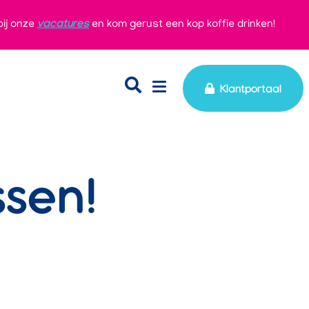
bij onze
vacatures
en kom gerust een kop koffie drinken!
Klantportaal
ssen!