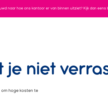
ieuwd naar hoe ons kantoor er van binnen uitziet? Kijk dan eens 
je niet verra
n om hoge kosten te