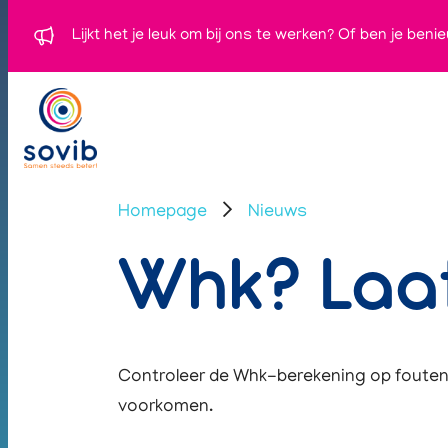
Lijkt het je leuk om bij ons te werken? Of ben je ben
Homepage
Nieuws
Whk? Laat 
Controleer de Whk-berekening op foute
voorkomen.