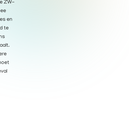
de ZW-
mee
ies en
d te
ans
aalt.
ere
 moet
eval