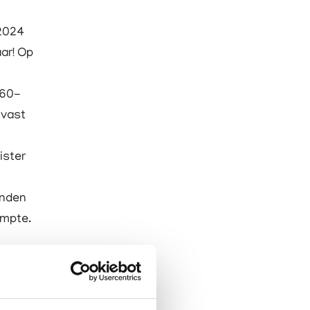
 2024
ar! Op
-
 60-
 vast
ister
anden
ampte.
ie
 een