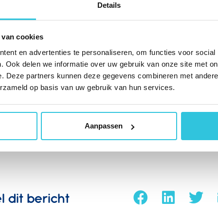
Details
 van cookies
eer weten?
ent en advertenties te personaliseren, om functies voor social
. Ook delen we informatie over uw gebruik van onze site met on
e. Deze partners kunnen deze gegevens combineren met andere i
 helpt: wij controleren de beschikking en doen dat zonde
erzameld op basis van uw gebruik van hun services.
re verplichtingen. Stuur een kopie van de beschikking vo
mber naar
w-i@sovib.nl
. Meer weten? Bellen kan ook!
Aanpassen
l dit bericht