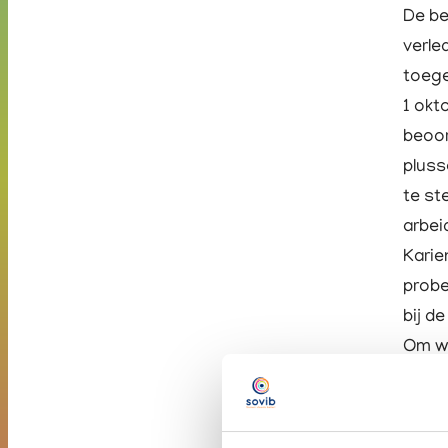
De be
verle
toege
1 okt
beoor
pluss
te st
arbei
Karie
probe
bij d
Om we
uitke
berek
goede