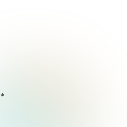
hk-
-