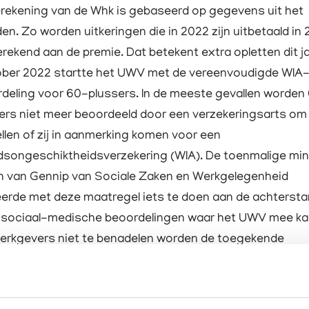
rekening van de Whk is gebaseerd op gegevens uit het
den. Zo worden uitkeringen die in 2022 zijn uitbetaald in
rekend aan de premie. Dat betekent extra opletten dit ja
ober 2022 startte het UWV met de vereenvoudigde WIA
deling voor 60-plussers. In de meeste gevallen worden
ers niet meer beoordeeld door een verzekeringsarts om
ellen of zij in aanmerking komen voor een
dsongeschiktheidsverzekering (WIA). De toenmalige min
n van Gennip van Sociale Zaken en Werkgelegenheid
erde met deze maatregel iets te doen aan de achterst
e sociaal-medische beoordelingen waar het UWV mee k
rkgevers niet te benadelen worden de toegekende
ringen op basis van deze maatregel niet in de Whk-prem
end. Maar ook hier geldt weer: dit gaat wel eens fout en
 controle is ook hier geen overbodige luxe.