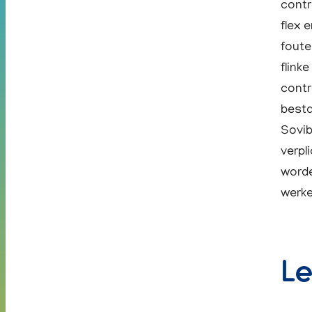
contr
flex 
foute
flink
contr
besta
Sovib
verpl
worde
werke
Le