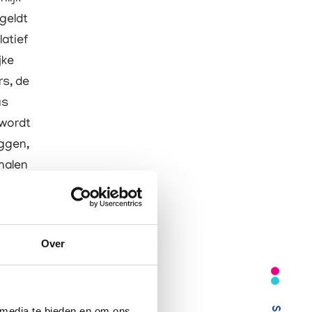
 geldt
latief
jke
rs, de
us
 wordt
iggen,
rhalen
d. Of
Over
 dan
oor een
bben.
 media te bieden en om ons