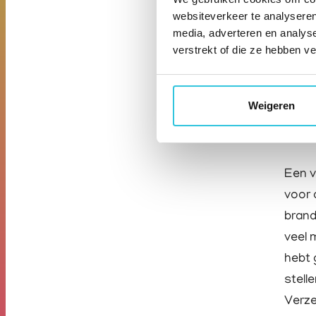
Data 
websiteverkeer te analyseren
je in
media, adverteren en analys
en wa
verstrekt of die ze hebben v
Weigeren
Da
Een v
voor 
brand
veel 
hebt 
stell
Verze