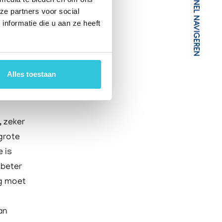
SNEL NAVIGEREN
 “Als
ze partners voor social
krijgen
nformatie die u aan ze heeft
Alles toestaan
 zeker
 grote
 is
 beter
ag moet
an