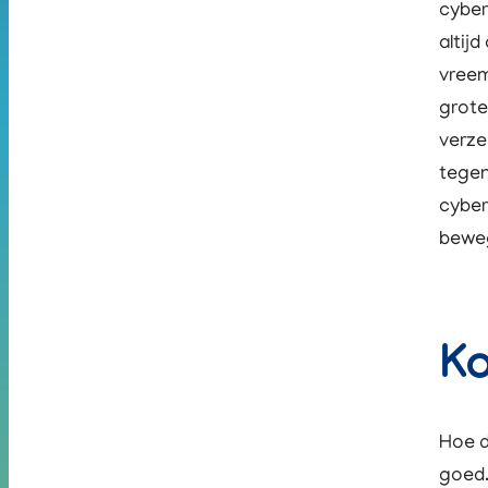
cyber
altij
vreem
grote
verze
tegen
cyber
bewe
K
Hoe d
goed.