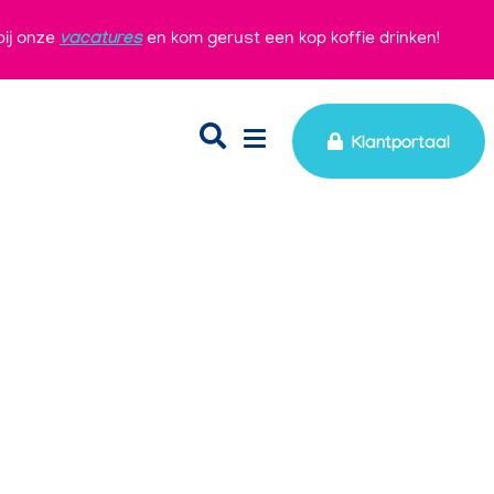
bij onze
vacatures
en kom gerust een kop koffie drinken!
Klantportaal