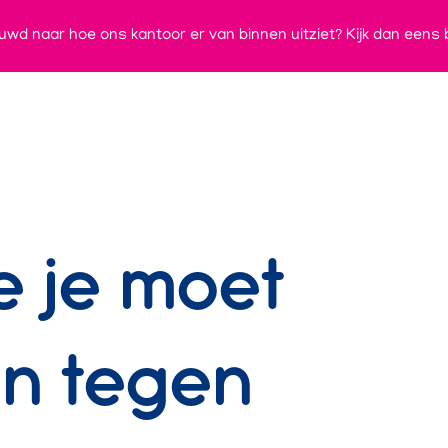
ieuwd naar hoe ons kantoor er van binnen uitziet? Kijk dan eens 
 je moet
n tegen