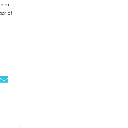
seren
aar of