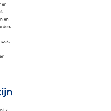
 er
f.
jn en
orden.
hack,
ien
ijn
lijk