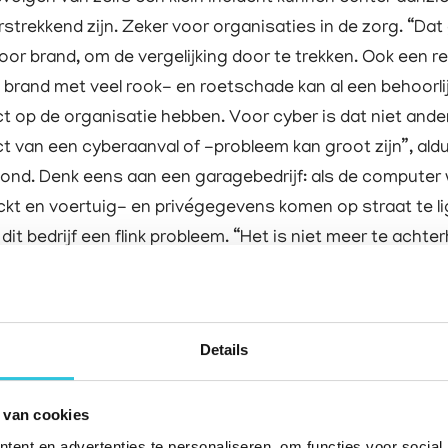
rstrekkend zijn. Zeker voor organisaties in de zorg. “Dat
oor brand, om de vergelijking door te trekken. Ook een re
e brand met veel rook- en roetschade kan al een behoorli
t op de organisatie hebben. Voor cyber is dat niet ande
t van een cyberaanval of -probleem kan groot zijn”, ald
nd. Denk eens aan een garagebedrijf: als de computer
kt en voertuig- en privégegevens komen op straat te l
 dit bedrijf een flink probleem. “Het is niet meer te achte
anneer voor het laatst een onderhoudsbeurt heeft geha
e de APK-termijn van je klanten niet meer weet. Dit zal
enzeggelijk gevolgen hebben voor de toekomstige
Details
jfsvoering van de garagist. Dat is een kwestie van meer
dagje eruit liggen’.” Een datalek, vanwege een hack of d
 van cookies
van een medewerker, kan in de zorg een grote impact he
ent en advertenties te personaliseren, om functies voor social