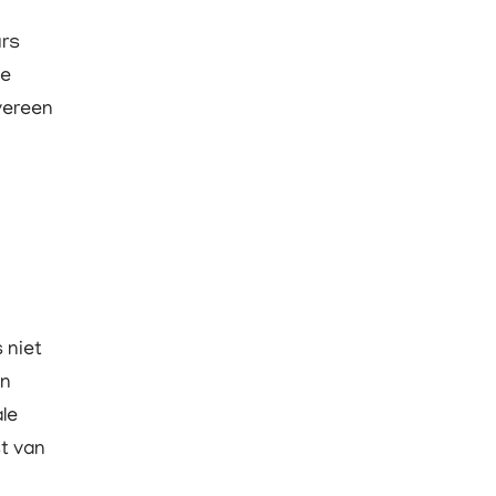
urs
te
vereen
 niet
in
le
t van