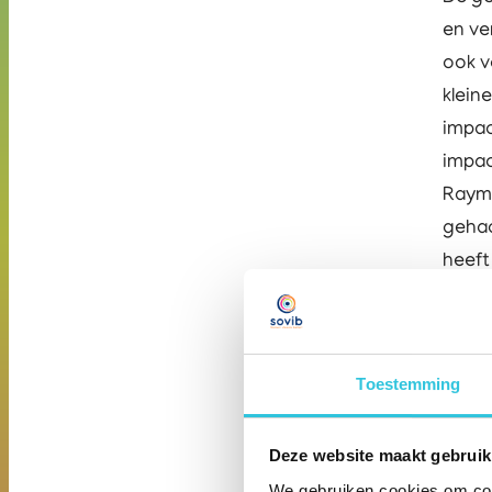
en ve
ook v
klein
impac
impac
Raymo
gehac
heeft
wie w
dat j
onteg
Toestemming
bedri
‘een 
Deze website maakt gebruik
fout 
We gebruiken cookies om cont