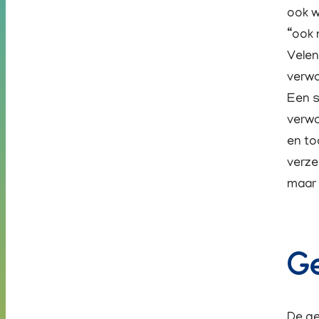
ook w
“ook 
Velen
verwa
Een s
verwo
en to
verze
maar 
Ge
De ge