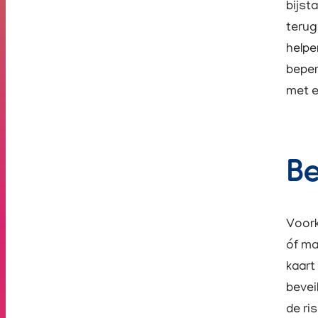
bijst
terug
helpe
beper
met e
Be
Voork
óf ma
kaart
bevei
de ri