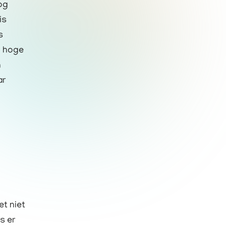
og
is
s
n hoge
h
ar
t niet
s er