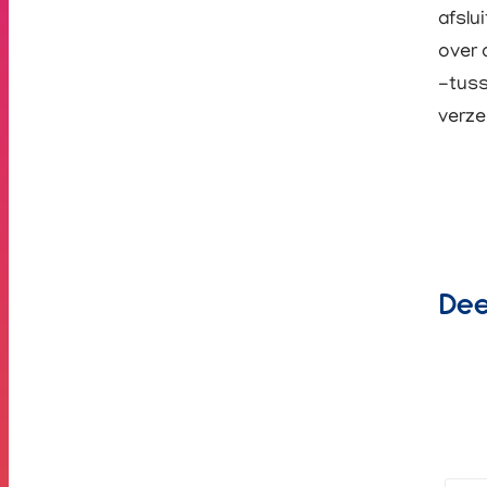
afslu
over 
-tuss
verze
Dee