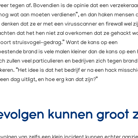
eer tegen af. Bovendien is de opinie dat een verzekeraar
nog wat aan moeten verdienen”, en dan haken mensen a
 denken dat ze er met een virusscanner en firewall wel zi
chten dat het hen niet zal overkomen dat ze gehackt w
oort struisvogel-gedrag.” Want de kans op een
estende brand is vele malen kleiner dan de kans op een 
ch zullen veel particulieren en bedrijven zich tegen brand
keren. “Het idee is dat het bedrijf er na een hack missch
een dag uitligt, en hoe erg kan dat zijn?”
volgen kunnen groot z
volgen van zelfs een klein incident kunnen echter aanzien