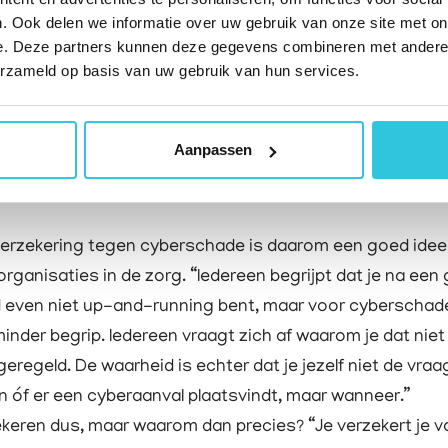
zijn nu eenmaal privacygevoelig en kritisch voor de zorg.
. Ook delen we informatie over uw gebruik van onze site met on
 een ziekenhuis niet meer weet wie welk medicijn hoort te 
e. Deze partners kunnen deze gegevens combineren met andere i
t er al is toegediend, heeft men wel een probleem.”
erzameld op basis van uw gebruik van hun services.
Aanpassen
arom een verzekering
erzekering tegen cyberschade is daarom een goed idee,
organisaties in de zorg. “Iedereen begrijpt dat je na een
 even niet up-and-running bent, maar voor cyberschade
minder begrip. Iedereen vraagt zich af waarom je dat niet
geregeld. De waarheid is echter dat je jezelf niet de vra
en óf er een cyberaanval plaatsvindt, maar wanneer.”
keren dus, maar waarom dan precies? “Je verzekert je v