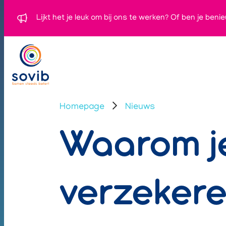
Lijkt het je leuk om bij ons te werken? Of ben je ben
Homepage
Nieuws
Waarom je
verzekere