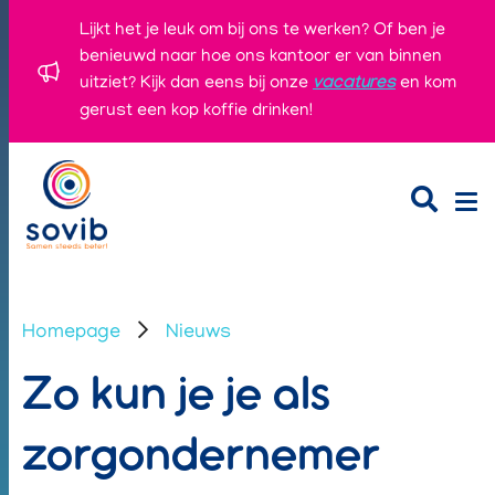
Lijkt het je leuk om bij ons te werken? Of ben je
benieuwd naar hoe ons kantoor er van binnen
uitziet? Kijk dan eens bij onze
vacatures
en kom
gerust een kop koffie drinken!
Homepage
Nieuws
Zo kun je je als
zorgondernemer