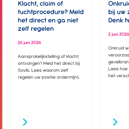
Klacht, claim of
Onkru
tuchtprocedure? Meld
bij uw 
het direct en ga niet
Denk t
zelf regelen
2 juni 202
26 juni 2026
Onkruid 
veroorzaa
Aansprakelijkstelling of klacht
gevelbrand
ontvangen? Meld het direct bij
Lees hoe 
Sovib. Lees waarom zelf
het versch
regelen uw positie ondermijnt.