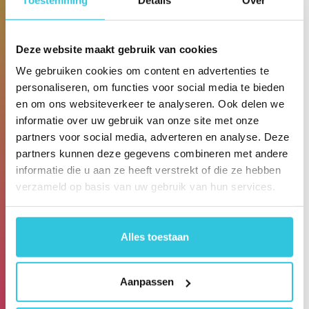
is het voor ondernemers in de zorg raadzaam om
zich ten opzichte van de huidige én toekomstige
Deze website maakt gebruik van cookies
werknemers te onderscheiden. Dat kan bijvoorbeeld
door een WIA-aanvullingsverzekering aan te
We gebruiken cookies om content en advertenties te
personaliseren, om functies voor social media te bieden
bieden. Een mooie secundaire arbeidsvoorwaarde!
en om ons websiteverkeer te analyseren. Ook delen we
Voor zichzelf kunnen de werknemers een dergelijke
informatie over uw gebruik van onze site met onze
verzekering bijna niet afsluiten, dus als
partners voor social media, adverteren en analyse. Deze
zorgondernemer kun je zo een streepje voor
partners kunnen deze gegevens combineren met andere
hebben. Hoe dan ook is het als zorgondernemer en
informatie die u aan ze heeft verstrekt of die ze hebben
vanuit goed werkgeverschap belangrijk om hier
verzameld op basis van uw gebruik van hun services.
over na te denken!
Alles toestaan
Meer weten?
We denken graag mee hoe je als
zorgondernemer al op een vrij eenvoudige manier
iets voor je personeel kunt doen op de lange
Aanpassen
termijn!
Neem vrijblijvend contact met ons op! We