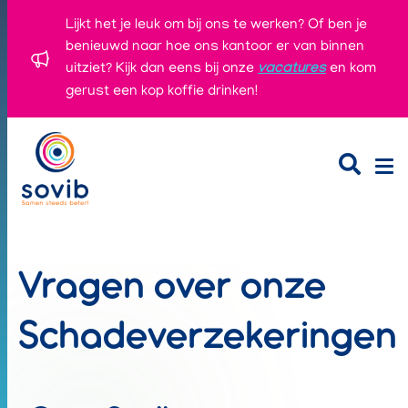
Lijkt het je leuk om bij ons te werken? Of ben je
benieuwd naar hoe ons kantoor er van binnen
uitziet? Kijk dan eens bij onze
vacatures
en kom
gerust een kop koffie drinken!
Vragen over onze
Schadeverzekeringen