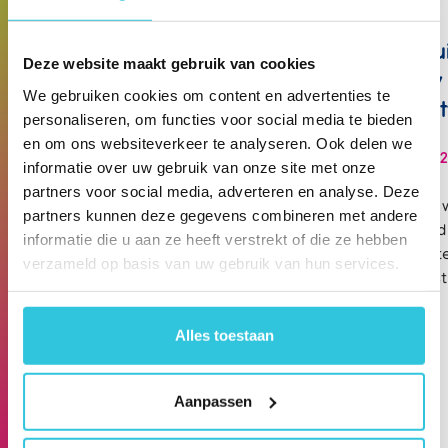
Klacht, claim of
Onkru
Deze website maakt gebruik van cookies
tuchtprocedure? Meld
bij uw
We gebruiken cookies om content en advertenties te
het direct en ga niet
Denk 
personaliseren, om functies voor social media te bieden
zelf regelen
en om ons websiteverkeer te analyseren. Ook delen we
2 juni 20
informatie over uw gebruik van onze site met onze
26 juni 2026
partners voor social media, adverteren en analyse. Deze
Onkruid 
partners kunnen deze gegevens combineren met andere
geregeld 
Aansprakelijkstelling of klacht
informatie die u aan ze heeft verstrekt of die ze hebben
zorginst
ontvangen? Meld het direct bij
verzameld op basis van uw gebruik van hun services.
checklist
Sovib. Lees waarom zelf regelen
maakt.
uw positie ondermijnt.
Alles toestaan
Aanpassen